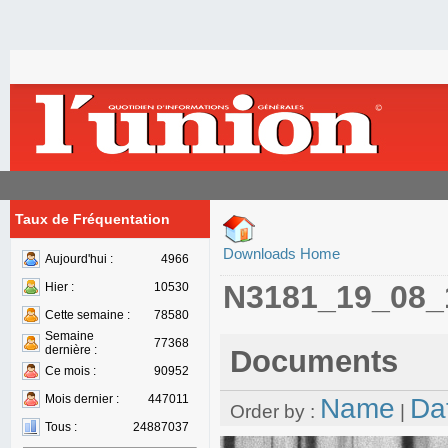
Taux de Fréquentation
Downloads Home
Aujourd'hui :
4966
N3181_19_08_
Hier :
10530
Cette semaine :
78580
Semaine
77368
dernière :
Documents
Ce mois :
90952
Mois dernier :
447011
Name
Da
Order by :
|
Tous :
24887037