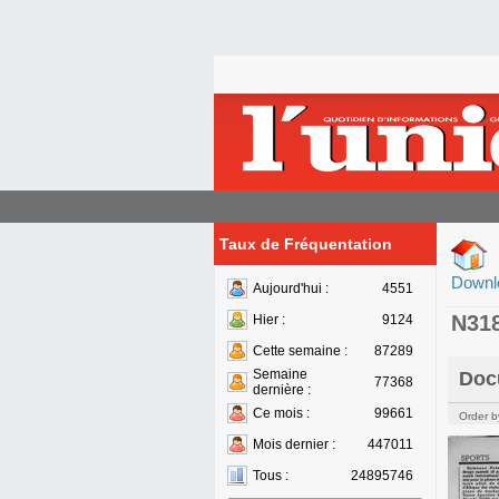
Taux de Fréquentation
Downl
Aujourd'hui :
4551
N31
Hier :
9124
Cette semaine :
87289
Semaine
Doc
77368
dernière :
Ce mois :
99661
Order b
Mois dernier :
447011
Tous :
24895746