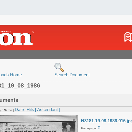
oads Home
Search Document
81_19_08_1986
uments
Date
Hits
[ Ascendant ]
y :
Name
|
|
N3181-19-08-1986-016.jp
0
Homepage: