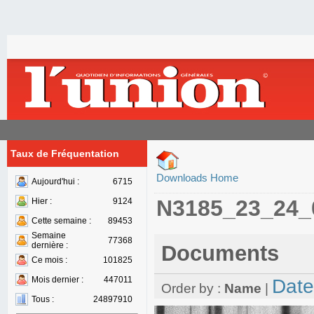
Taux de Fréquentation
Downloads Home
Aujourd'hui :
6715
N3185_23_24_
Hier :
9124
Cette semaine :
89453
Semaine
77368
dernière :
Documents
Ce mois :
101825
Mois dernier :
447011
Date
Order by :
Name
|
Tous :
24897910