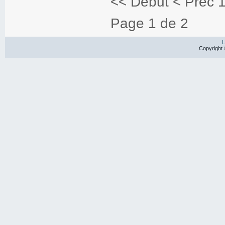
<<
Début
<
Préc
Page 1 de 2
L
Copyright 