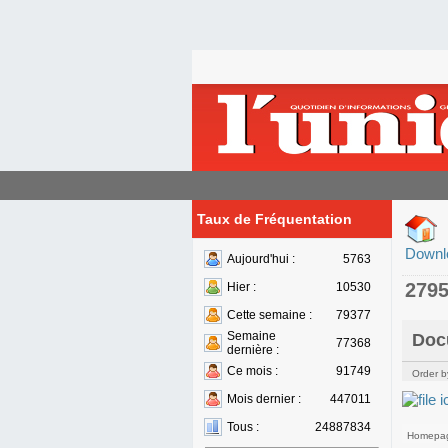
Taux de Fréquentation
Downl
Aujourd'hui :
5763
279
Hier :
10530
Cette semaine :
79377
Semaine
Doc
77368
dernière :
Ce mois :
91749
Order b
Mois dernier :
447011
Tous :
24887834
Homepa