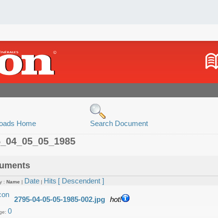
oads Home
Search Document
5_04_05_05_1985
uments
Date
Hits
[ Descendent ]
y :
Name
|
|
2795-04-05-05-1985-002.jpg
hot!
0
ge: