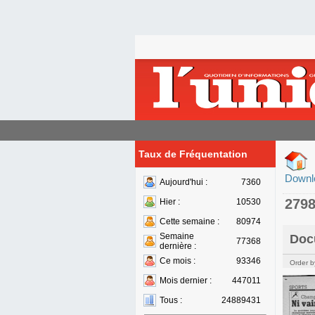
Taux de Fréquentation
Downl
Aujourd'hui :
7360
279
Hier :
10530
Cette semaine :
80974
Semaine
Doc
77368
dernière :
Ce mois :
93346
Order b
Mois dernier :
447011
Tous :
24889431