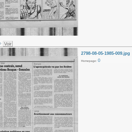
Voir
2798-08-05-1985-009.jpg
0
Homepage: