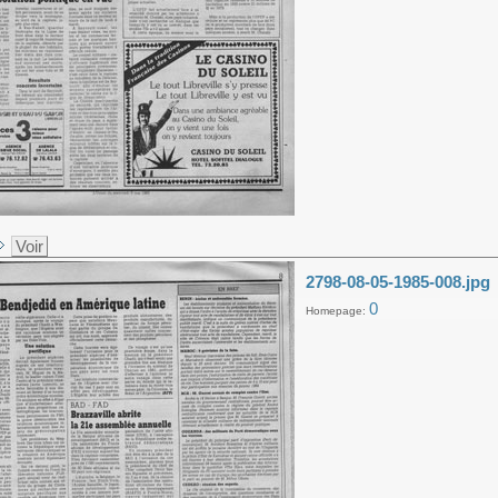
Voir
2798-08-05-1985-008.jpg
0
Homepage: