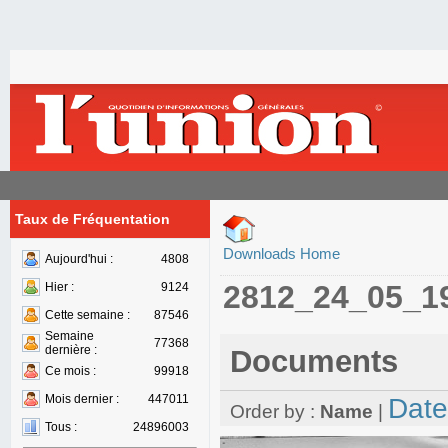
Taux de Fréquentation
Downloads Home
Aujourd'hui :
4808
2812_24_05_1
Hier :
9124
Cette semaine :
87546
Semaine
77368
dernière :
Documents
Ce mois :
99918
Mois dernier :
447011
Date
Order by :
Name
|
Tous :
24896003