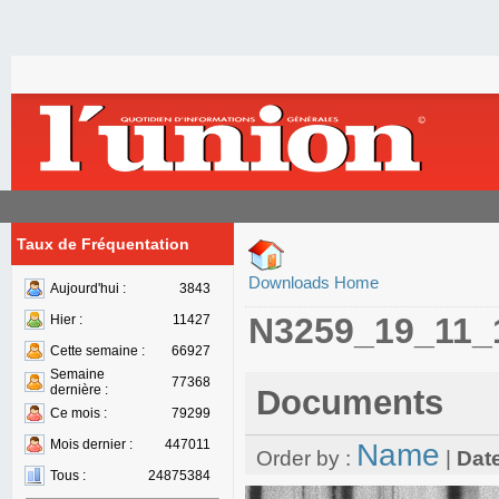
Taux de Fréquentation
Downloads Home
Aujourd'hui :
3843
N3259_19_11_
Hier :
11427
Cette semaine :
66927
Semaine
77368
dernière :
Documents
Ce mois :
79299
Mois dernier :
447011
Name
Order by :
|
Dat
Tous :
24875384