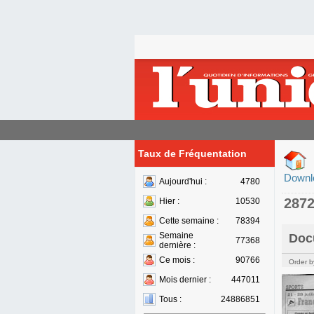
Taux de Fréquentation
Downl
Aujourd'hui :
4780
287
Hier :
10530
Cette semaine :
78394
Semaine
Doc
77368
dernière :
Ce mois :
90766
Order b
Mois dernier :
447011
Tous :
24886851