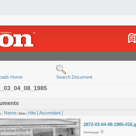
oads Home
Search Document
2_03_04_08_1985
uments
Name
Hits
[ Ascendant ]
y :
|
Date
|
2872-03-04-08-1985-016.j
0
Homepage: