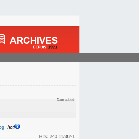
Date added
pg
hot!
Hits: 240
11/30/-1