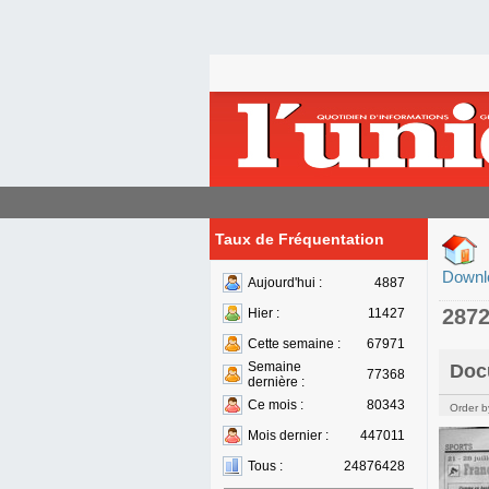
Taux de Fréquentation
Downl
Aujourd'hui :
4887
287
Hier :
11427
Cette semaine :
67971
Semaine
Doc
77368
dernière :
Ce mois :
80343
Order b
Mois dernier :
447011
Tous :
24876428