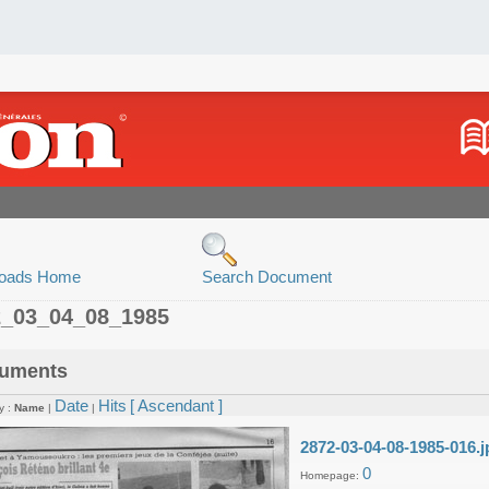
oads Home
Search Document
2_03_04_08_1985
uments
Date
Hits
[ Ascendant ]
y :
Name
|
|
2872-03-04-08-1985-016.j
0
Homepage: