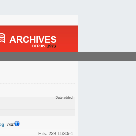
Date added
pg
hot!
Hits: 239
11/30/-1