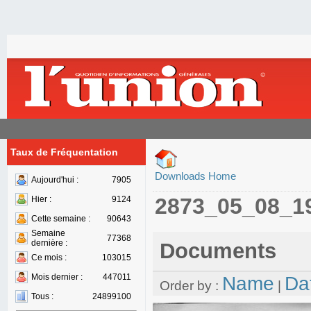
Taux de Fréquentation
Downloads Home
Aujourd'hui :
7905
2873_05_08_1
Hier :
9124
Cette semaine :
90643
Semaine
77368
dernière :
Documents
Ce mois :
103015
Mois dernier :
447011
Name
Da
Order by :
|
Tous :
24899100