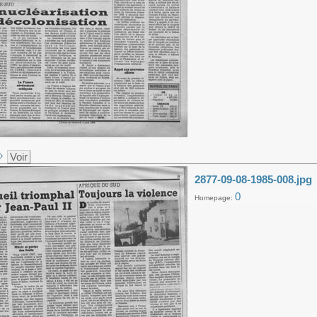
Voir
2877-09-08-1985-008.jpg
0
Homepage: