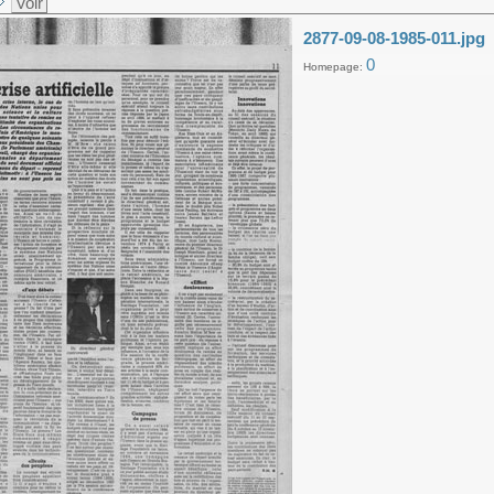
Voir
2877-09-08-1985-011.jpg
0
Homepage: