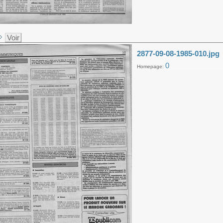
Voir
2877-09-08-1985-010.jpg
0
Homepage: