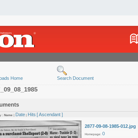
oads Home
Search Document
7_09_08_1985
uments
Date
Hits
[ Ascendant ]
y :
Name
|
|
2877-09-08-1985-012.jpg
0
Homepage: