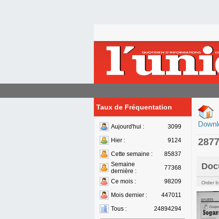
Taux de Fréquentation
Downl
Aujourd'hui :
3099
287
Hier :
9124
Cette semaine :
85837
Semaine
Doc
77368
dernière :
Ce mois :
98209
Order b
Mois dernier :
447011
Tous :
24894294