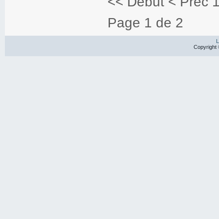
<<
Début
<
Préc
Page 1 de 2
L
Copyright 