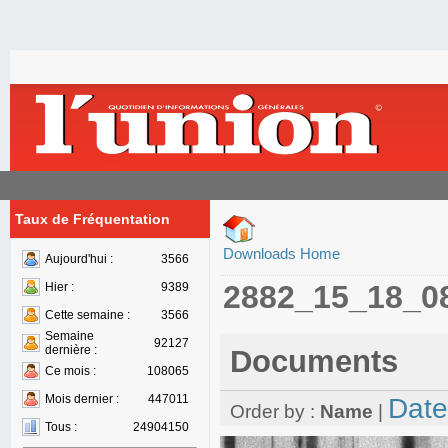
Taux de Fréquentation
Downloads Home
Aujourd'hui :
3566
2882_15_18_0
Hier :
9389
Cette semaine :
3566
Semaine
92127
dernière :
Documents
Ce mois :
108065
Mois dernier :
447011
Date
Order by :
Name
|
Tous :
24904150