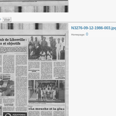
Voir
N3276-09-12-1986-003.jp
0
Homepage: