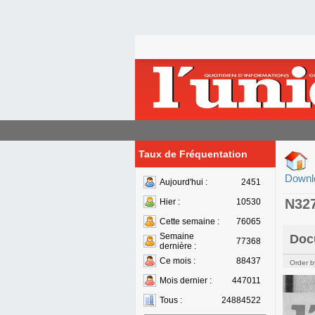
Taux de Fréquentation
Downl
Aujourd'hui :
2451
N32
Hier :
10530
Cette semaine :
76065
Semaine
Doc
77368
dernière :
Ce mois :
88437
Order b
Mois dernier :
447011
Tous :
24884522