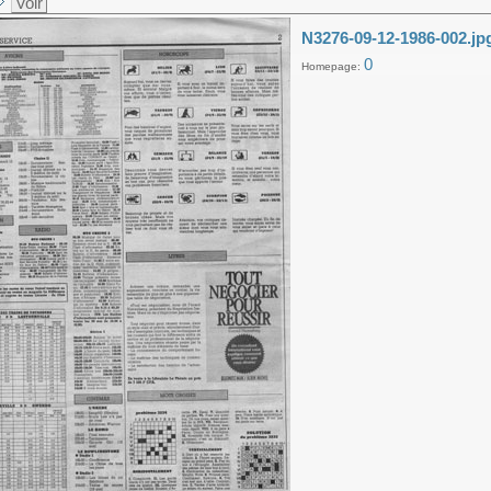
Voir
N3276-09-12-1986-002.jp
0
Homepage: