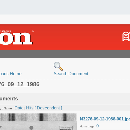
oads Home
Search Document
76_09_12_1986
uments
Date
Hits
[ Descendent ]
y :
Name
|
|
N3276-09-12-1986-001.jp
0
Homepage: