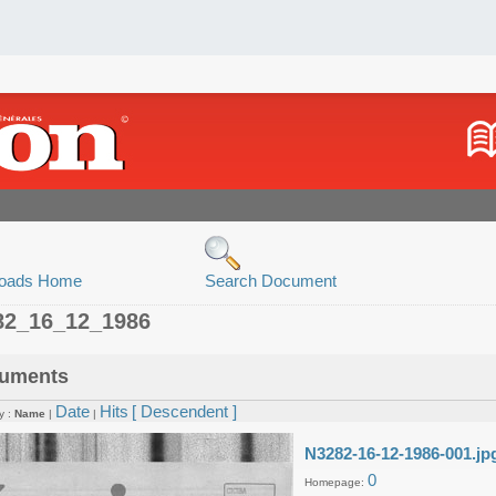
oads Home
Search Document
82_16_12_1986
uments
Date
Hits
[ Descendent ]
y :
Name
|
|
N3282-16-12-1986-001.jp
0
Homepage: