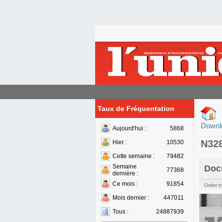
Taux de Fréquentation
Downl
Aujourd'hui :
5868
N32
Hier :
10530
Cette semaine :
79482
Semaine
Doc
77368
dernière :
Ce mois :
91854
Order b
Mois dernier :
447011
Tous :
24887939