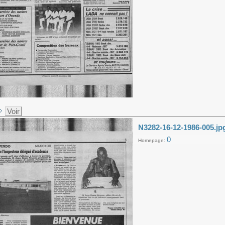
Voir
N3282-16-12-1986-005.jp
0
Homepage: