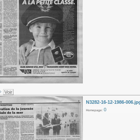
Voir
N3282-16-12-1986-006.jp
0
Homepage: