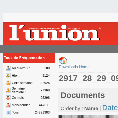
Taux de Fréquentation
Downloads Home
Aujourd'hui :
188
2917_28_29_0
Hier :
9124
Cette semaine :
82926
Semaine
77368
dernière :
Documents
Ce mois :
95298
Mois dernier :
447011
Date
Order by :
Name
|
Tous :
24891383