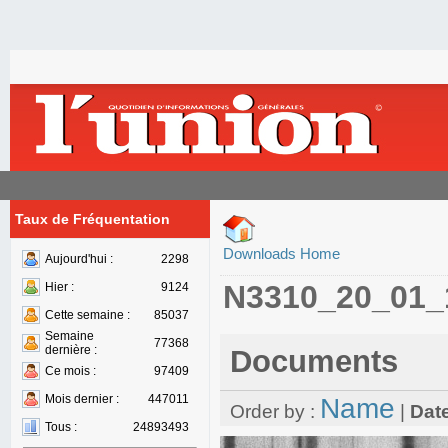
Taux de Fréquentation
Downloads Home
Aujourd'hui :
2298
N3310_20_01_
Hier :
9124
Cette semaine :
85037
Semaine
77368
dernière :
Documents
Ce mois :
97409
Mois dernier :
447011
Name
Order by :
|
Dat
Tous :
24893493