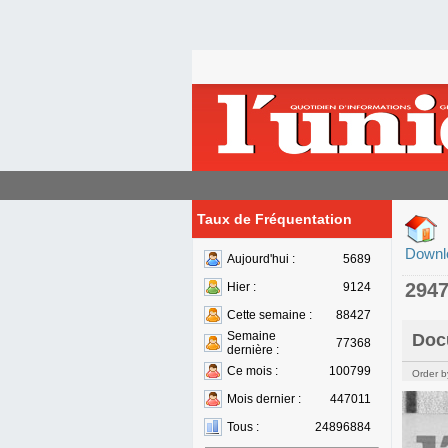
Taux de Fréquentation
Downl
Aujourd'hui :
5689
294
Hier :
9124
Cette semaine :
88427
Semaine
Doc
77368
dernière :
Ce mois :
100799
Order b
Mois dernier :
447011
Tous :
24896884