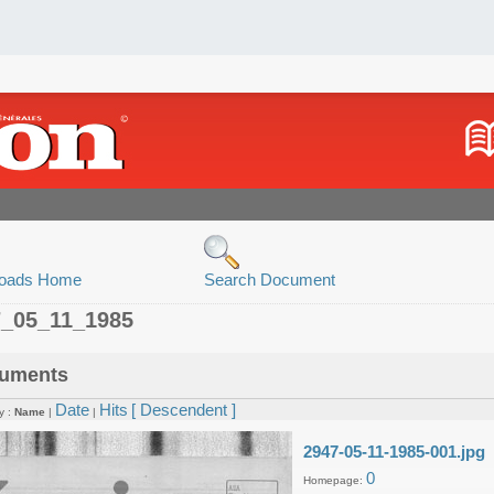
oads Home
Search Document
7_05_11_1985
uments
Date
Hits
[ Descendent ]
y :
Name
|
|
2947-05-11-1985-001.jpg
0
Homepage: