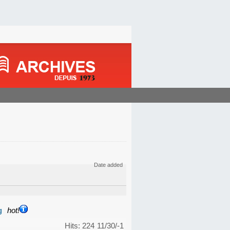
Date added
g
hot!
Hits: 224
11/30/-1