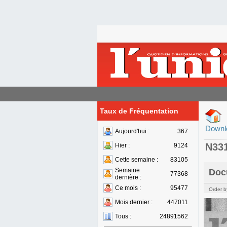
Taux de Fréquentation
Downl
Aujourd'hui :
367
N33
Hier :
9124
Cette semaine :
83105
Semaine
Doc
77368
dernière :
Ce mois :
95477
Order b
Mois dernier :
447011
Tous :
24891562