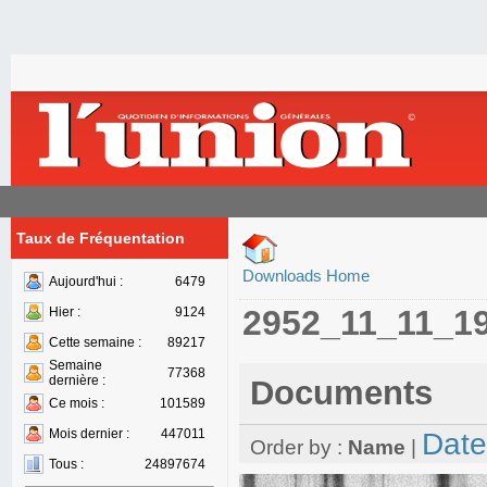
Taux de Fréquentation
Downloads Home
Aujourd'hui :
6479
2952_11_11_1
Hier :
9124
Cette semaine :
89217
Semaine
77368
dernière :
Documents
Ce mois :
101589
Mois dernier :
447011
Date
Order by :
Name
|
Tous :
24897674