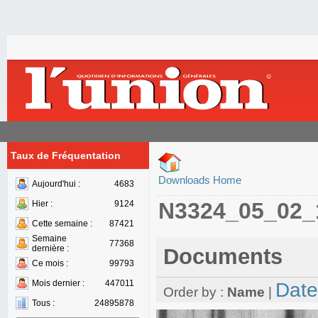
Taux de Fréquentation
Downloads Home
Aujourd'hui :
4683
N3324_05_02_
Hier :
9124
Cette semaine :
87421
Semaine
77368
dernière :
Documents
Ce mois :
99793
Mois dernier :
447011
Date
Order by :
Name
|
Tous :
24895878