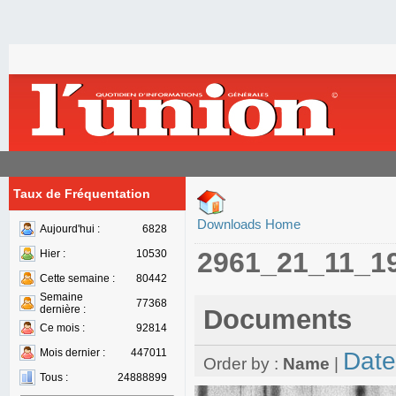
Taux de Fréquentation
Downloads Home
Aujourd'hui :
6828
2961_21_11_1
Hier :
10530
Cette semaine :
80442
Semaine
77368
dernière :
Documents
Ce mois :
92814
Mois dernier :
447011
Date
Order by :
Name
|
Tous :
24888899