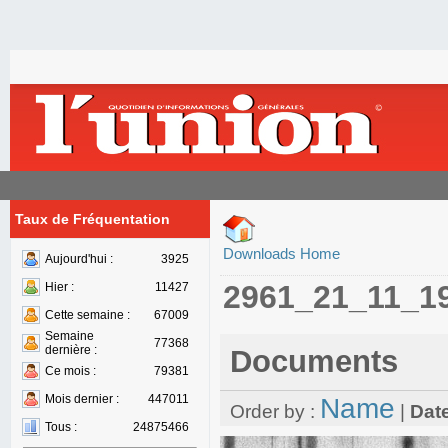
Taux de Fréquentation
Downloads Home
Aujourd'hui :
3925
2961_21_11_1
Hier :
11427
Cette semaine :
67009
Semaine
77368
dernière :
Documents
Ce mois :
79381
Mois dernier :
447011
Name
Order by :
|
Dat
Tous :
24875466