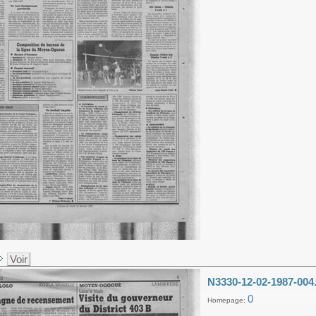
Voir
N3330-12-02-1987-004
0
Homepage: