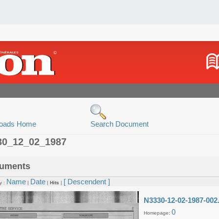
oads Home
Search Document
30_12_02_1987
uments
Name
Date
[ Descendent ]
y :
|
|
Hits
|
N3330-12-02-1987-002
0
Homepage: