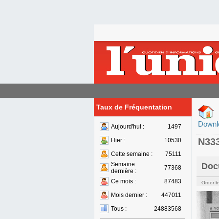
Taux de Fréquentation
Downl
Aujourd'hui :
1497
N33
Hier :
10530
Cette semaine :
75111
Semaine
Doc
77368
dernière :
Ce mois :
87483
Order b
Mois dernier :
447011
Tous :
24883568