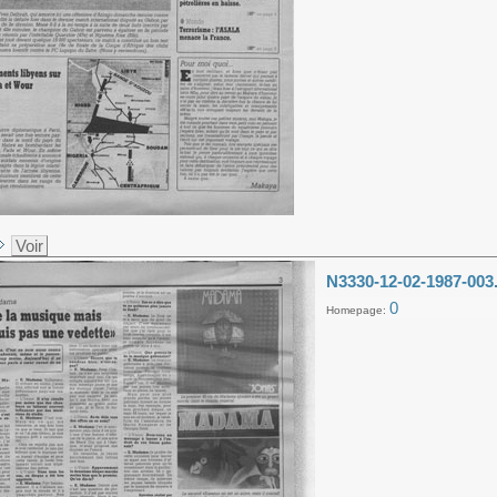
Voir
N3330-12-02-1987-003
0
Homepage: