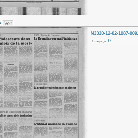
Voir
N3330-12-02-1987-009
0
Homepage: