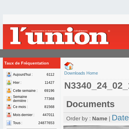
Taux de Fréquentation
Downloads Home
Aujourd'hui :
6112
N3340_24_02_
Hier :
11427
Cette semaine :
69196
Semaine
77368
dernière :
Documents
Ce mois :
81568
Mois dernier :
447011
Date
Order by :
Name
|
Tous :
24877653