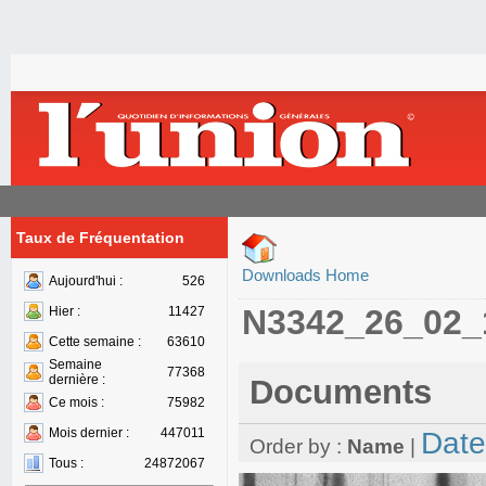
Taux de Fréquentation
Downloads Home
Aujourd'hui :
526
N3342_26_02_
Hier :
11427
Cette semaine :
63610
Semaine
77368
dernière :
Documents
Ce mois :
75982
Mois dernier :
447011
Date
Order by :
Name
|
Tous :
24872067