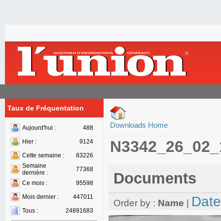
Taux de Fréquentation
Downloads Home
Aujourd'hui :
488
N3342_26_02_
Hier :
9124
Cette semaine :
83226
Semaine
77368
dernière :
Documents
Ce mois :
95598
Mois dernier :
447011
Date
Order by :
Name
|
Tous :
24891683