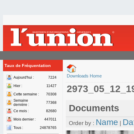
Taux de Fréquentation
Downloads Home
Aujourd'hui :
7224
2973_05_12_1
Hier :
11427
Cette semaine :
70308
Semaine
77368
dernière :
Documents
Ce mois :
82680
Mois dernier :
447011
Name
Da
Order by :
|
Tous :
24878765