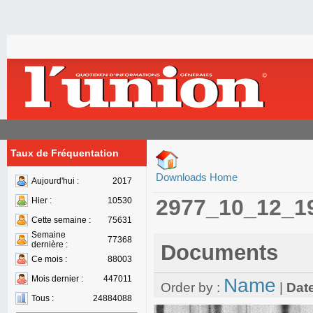
Taux de Fréquentation
Downloads Home
Aujourd'hui :
2017
2977_10_12_1
Hier :
10530
Cette semaine :
75631
Semaine
77368
dernière :
Documents
Ce mois :
88003
Mois dernier :
447011
Name
Order by :
|
Dat
Tous :
24884088