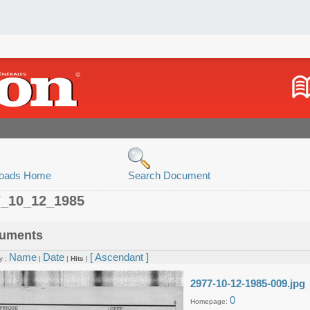
oads Home
Search Document
7_10_12_1985
uments
Name
Date
[ Ascendant ]
y :
|
|
Hits
|
2977-10-12-1985-009.jpg
0
Homepage: