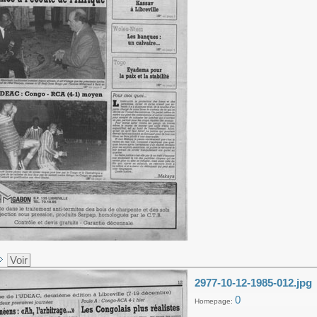
Voir
2977-10-12-1985-012.jpg
0
Homepage: