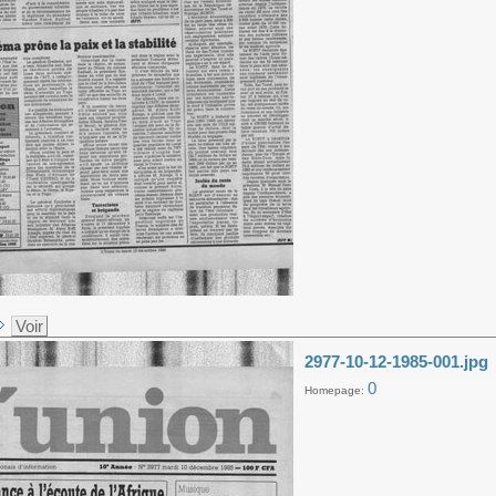
Voir
2977-10-12-1985-001.jpg
0
Homepage: