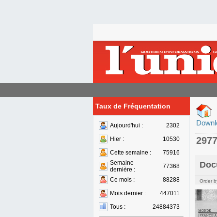
Taux de Fréquentation
Downl
Aujourd'hui :
2302
297
Hier :
10530
Cette semaine :
75916
Semaine
Doc
77368
dernière :
Ce mois :
88288
Order b
Mois dernier :
447011
Tous :
24884373