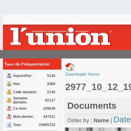
Taux de Fréquentation
Downloads Home
Aujourd'hui :
5140
2977_10_12_1
Hier :
9389
Cette semaine :
5140
Semaine
92127
dernière :
Documents
Ce mois :
109639
Mois dernier :
447011
Date
Order by :
Name
|
Tous :
24905724