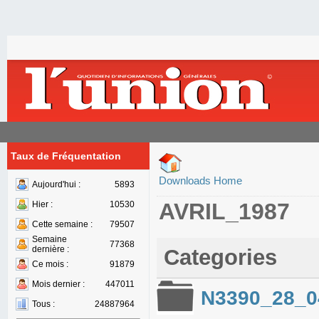
Taux de Fréquentation
Downloads Home
Aujourd'hui :
5893
AVRIL_1987
Hier :
10530
Cette semaine :
79507
Semaine
77368
dernière :
Categories
Ce mois :
91879
Mois dernier :
447011
N3390_28_0
Tous :
24887964