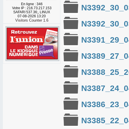
En ligne : 346
N3392_30_0
Votre IP : 216.73.217.153
SAFARI 537.36;, LINUX
07-08-2026 13:20
Visitors Counter 1.6
N3392_30_0
N3391_29_0
N3389_27_0
N3388_25_2
N3387_24_0
N3386_23_0
N3385_22_0