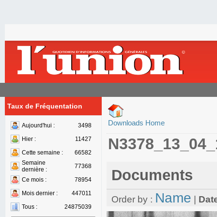
Taux de Fréquentation
Downloads Home
Aujourd'hui :
3498
N3378_13_04_
Hier :
11427
Cette semaine :
66582
Semaine
77368
dernière :
Documents
Ce mois :
78954
Mois dernier :
447011
Name
Order by :
|
Dat
Tous :
24875039