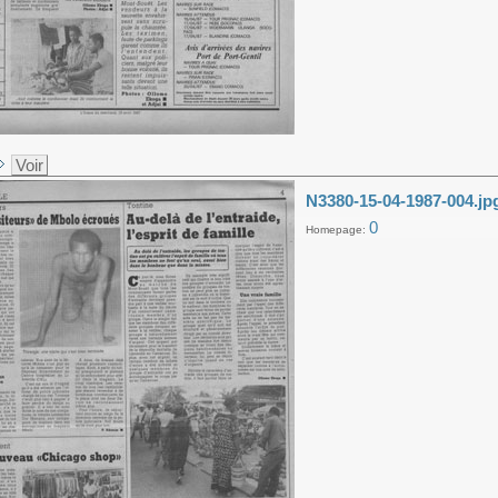
Voir
N3380-15-04-1987-004.jp
0
Homepage: