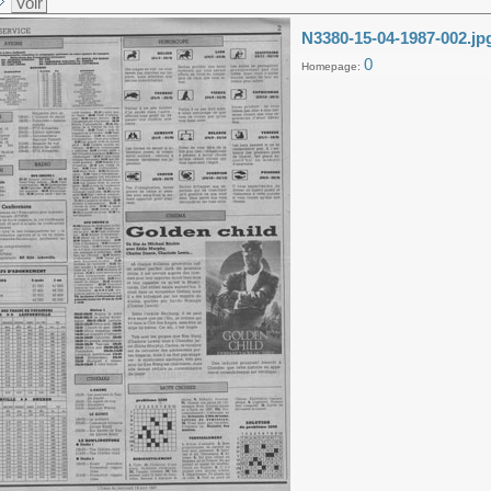
Voir
N3380-15-04-1987-002.jp
0
Homepage: