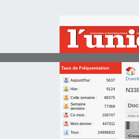
Taux de Fréquentation
Downl
Aujourd'hui :
5637
N33
Hier :
9124
Cette semaine :
88375
Semaine
Doc
77368
dernière :
Ce mois :
100747
Order b
Mois dernier :
447011
Tous :
24896832