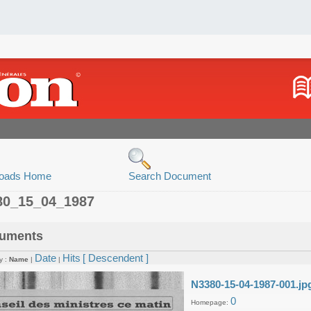
oads Home
Search Document
80_15_04_1987
uments
Date
Hits
[ Descendent ]
y :
Name
|
|
N3380-15-04-1987-001.jp
0
Homepage: