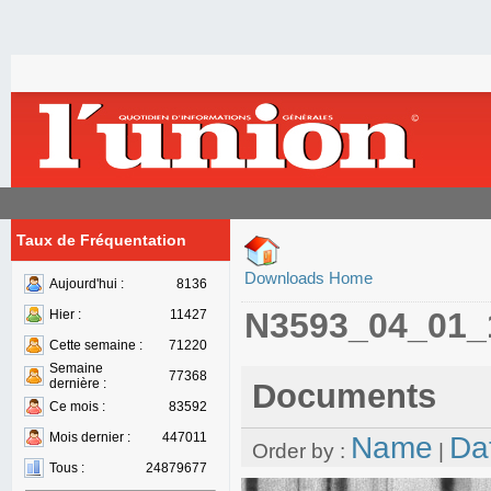
Taux de Fréquentation
Downloads Home
Aujourd'hui :
8136
N3593_04_01_
Hier :
11427
Cette semaine :
71220
Semaine
77368
dernière :
Documents
Ce mois :
83592
Mois dernier :
447011
Name
Da
Order by :
|
Tous :
24879677