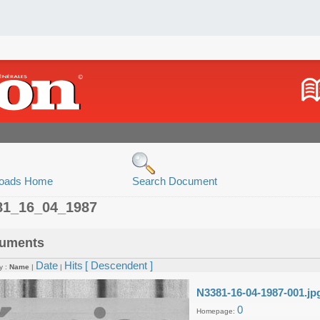
oads Home
Search Document
81_16_04_1987
uments
Date
Hits
[ Descendent ]
y :
Name
|
|
N3381-16-04-1987-001.jp
0
Homepage: