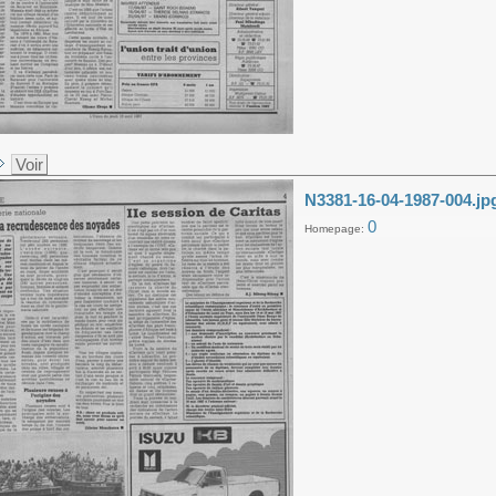
Voir
N3381-16-04-1987-004.jp
0
Homepage: