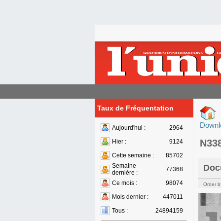
Taux de Fréquentation
Downl
Aujourd'hui :
2964
N33
Hier :
9124
Cette semaine :
85702
Semaine
Doc
77368
dernière :
Ce mois :
98074
Order b
Mois dernier :
447011
Tous :
24894159