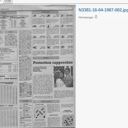
Voir
N3381-16-04-1987-002.jp
0
Homepage: