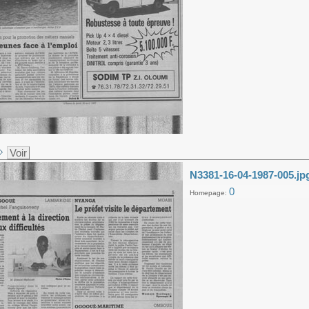
Voir
N3381-16-04-1987-005.jp
0
Homepage: