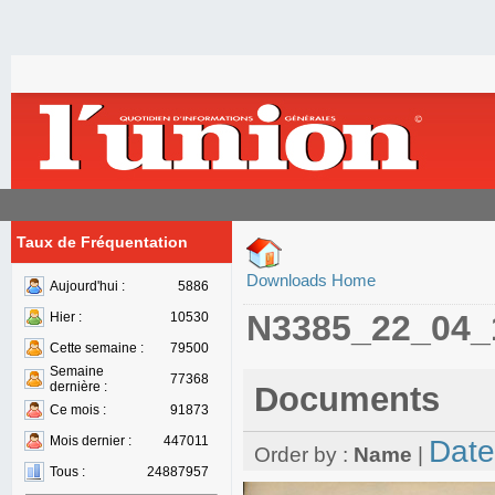
Taux de Fréquentation
Downloads Home
Aujourd'hui :
5886
N3385_22_04_
Hier :
10530
Cette semaine :
79500
Semaine
77368
dernière :
Documents
Ce mois :
91873
Mois dernier :
447011
Date
Order by :
Name
|
Tous :
24887957