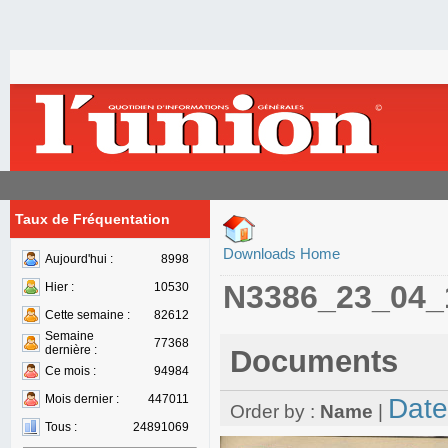
Taux de Fréquentation
Downloads Home
Aujourd'hui :
8998
N3386_23_04_
Hier :
10530
Cette semaine :
82612
Semaine
77368
dernière :
Documents
Ce mois :
94984
Mois dernier :
447011
Date
Order by :
Name
|
Tous :
24891069