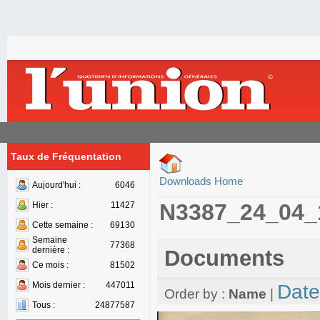
Taux de Fréquentation
Downloads Home
Aujourd'hui :
6046
N3387_24_04_
Hier :
11427
Cette semaine :
69130
Semaine
77368
dernière :
Documents
Ce mois :
81502
Mois dernier :
447011
Date
Order by :
Name
|
Tous :
24877587