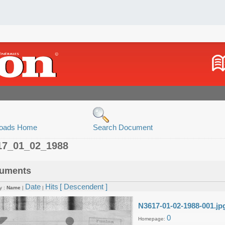
oads Home
Search Document
17_01_02_1988
uments
Date
Hits
[ Descendent ]
y :
Name
|
|
N3617-01-02-1988-001.jp
0
Homepage: