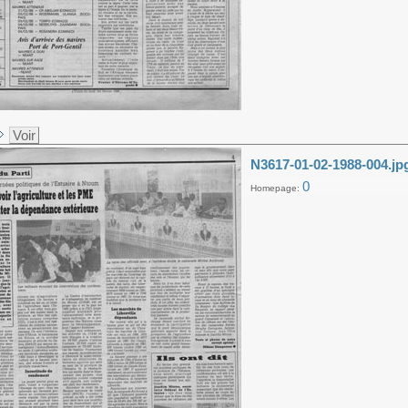
Voir
N3617-01-02-1988-004.jp
0
Homepage: