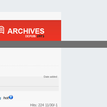
Date added
g
hot!
Hits: 224
11/30/-1