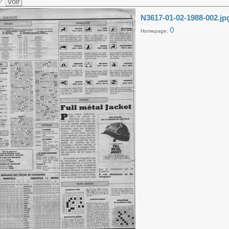
Voir
N3617-01-02-1988-002.jp
0
Homepage: