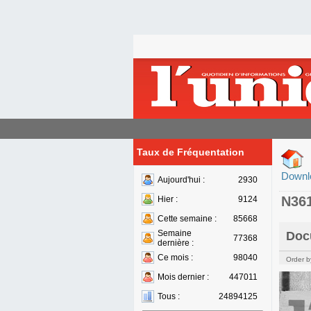
Taux de Fréquentation
Downl
Aujourd'hui :
2930
N36
Hier :
9124
Cette semaine :
85668
Semaine
Doc
77368
dernière :
Ce mois :
98040
Order b
Mois dernier :
447011
Tous :
24894125