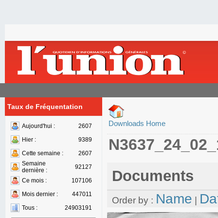
Taux de Fréquentation
Downloads Home
Aujourd'hui :
2607
N3637_24_02_
Hier :
9389
Cette semaine :
2607
Semaine
92127
dernière :
Documents
Ce mois :
107106
Mois dernier :
447011
Name
Da
Order by :
|
Tous :
24903191