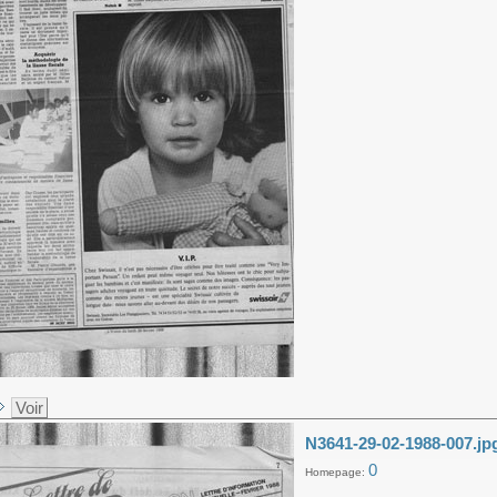
Voir
N3641-29-02-1988-007.jp
0
Homepage: