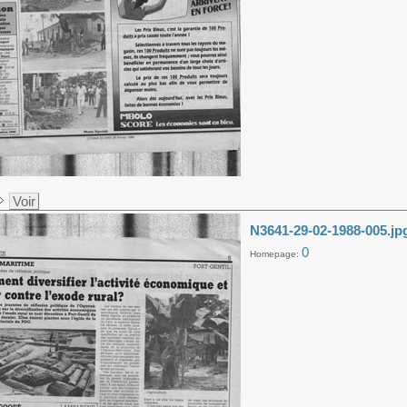
Voir
N3641-29-02-1988-005.jp
0
Homepage: