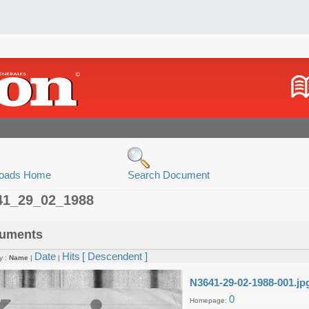
oads Home
Search Document
41_29_02_1988
uments
Date
Hits
[ Descendent ]
y :
Name
|
|
N3641-29-02-1988-001.jp
0
Homepage: