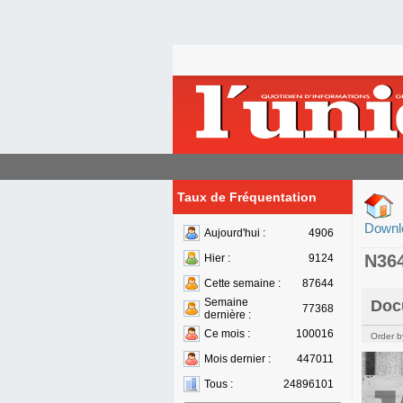
Taux de Fréquentation
Downl
Aujourd'hui :
4906
N36
Hier :
9124
Cette semaine :
87644
Semaine
Doc
77368
dernière :
Ce mois :
100016
Order b
Mois dernier :
447011
Tous :
24896101