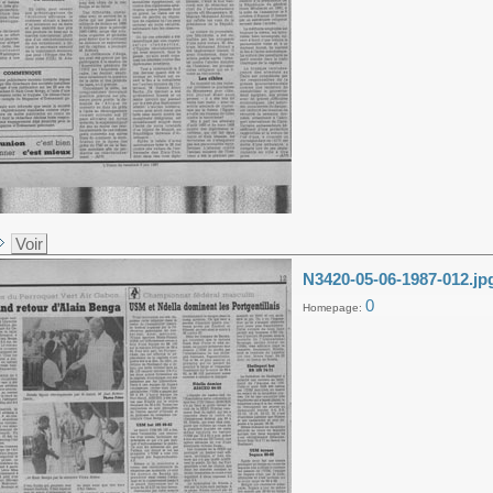
Voir
N3420-05-06-1987-012.jp
0
Homepage: