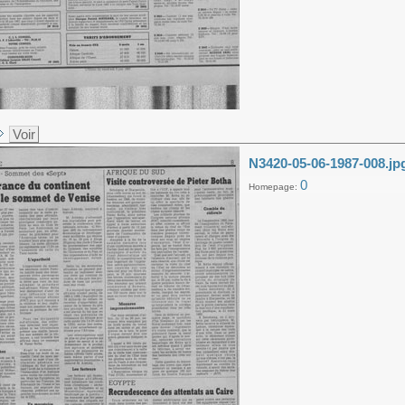
Voir
N3420-05-06-1987-008.jp
0
Homepage: