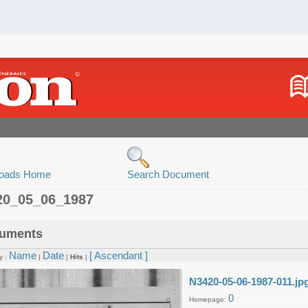
oads Home
Search Document
20_05_06_1987
uments
Name
Date
[ Ascendant ]
y :
|
|
Hits
|
N3420-05-06-1987-011.jp
0
Homepage: