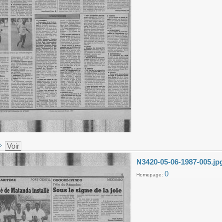
Voir
N3420-05-06-1987-005.jp
0
Homepage: