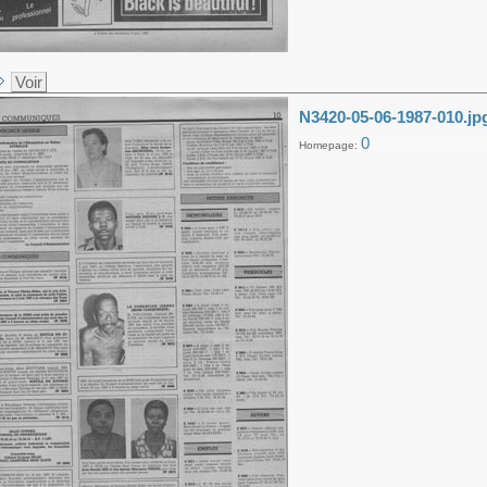
Voir
N3420-05-06-1987-010.jp
0
Homepage: