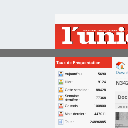
Taux de Fréquentation
Downl
Aujourd'hui :
5690
N34
Hier :
9124
Cette semaine :
88428
Semaine
Doc
77368
dernière :
Ce mois :
100800
Order b
Mois dernier :
447011
Tous :
24896885