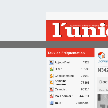
Taux de Fréquentation
Downl
Aujourd'hui :
4328
N34
Hier :
10530
Cette semaine :
77942
Semaine
Doc
77368
dernière :
Ce mois :
90314
Order b
Mois dernier :
447011
Tous :
24886399