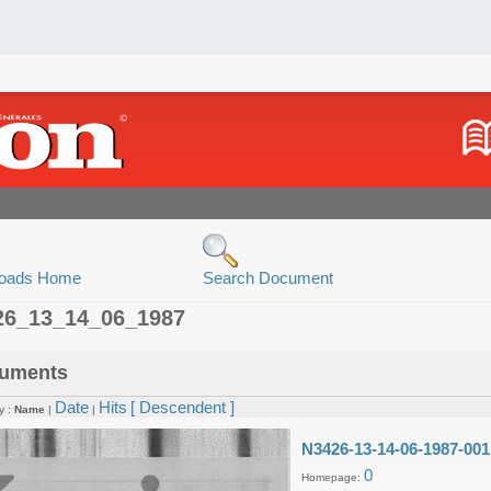
oads Home
Search Document
26_13_14_06_1987
uments
Date
Hits
[ Descendent ]
y :
Name
|
|
N3426-13-14-06-1987-001
0
Homepage: