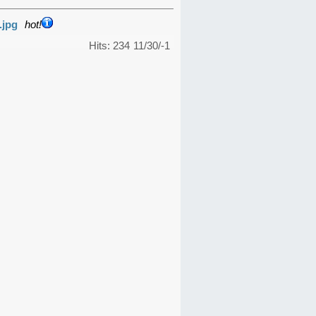
.jpg
hot!
Hits: 234
11/30/-1