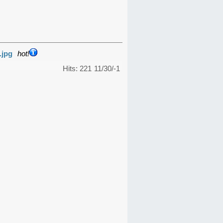
.jpg
hot!
Hits: 221
11/30/-1