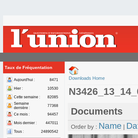
Taux de Fréquentation
Downloads Home
Aujourd'hui :
8471
N3426_13_14_
Hier :
10530
Cette semaine :
82085
Semaine
77368
dernière :
Documents
Ce mois :
94457
Mois dernier :
447011
Name
Da
Order by :
|
Tous :
24890542