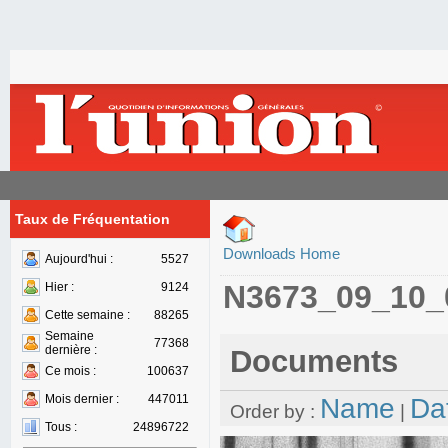
Taux de Fréquentation
Downloads Home
Aujourd'hui :
5527
N3673_09_10_
Hier :
9124
Cette semaine :
88265
Semaine
77368
dernière :
Documents
Ce mois :
100637
Mois dernier :
447011
Name
Da
Order by :
|
Tous :
24896722