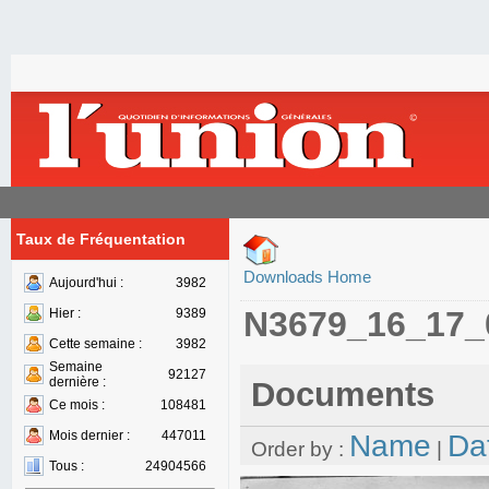
Taux de Fréquentation
Downloads Home
Aujourd'hui :
3982
N3679_16_17_
Hier :
9389
Cette semaine :
3982
Semaine
92127
dernière :
Documents
Ce mois :
108481
Mois dernier :
447011
Name
Da
Order by :
|
Tous :
24904566