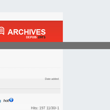
Date added
g
hot!
Hits: 197
11/30/-1