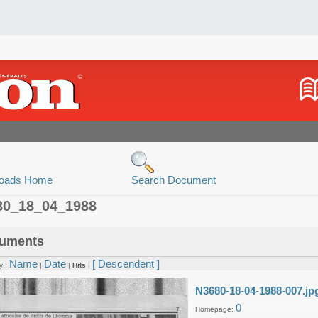
oads Home
Search Document
80_18_04_1988
uments
Name
Date
[ Descendent ]
y :
|
|
Hits
|
N3680-18-04-1988-007.jp
0
Homepage: