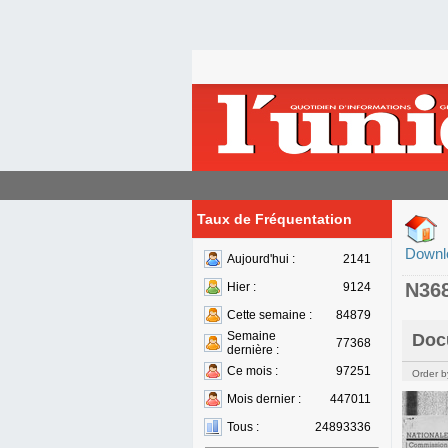
Taux de Fréquentation
Downl
Aujourd'hui :
2141
N36
Hier :
9124
Cette semaine :
84879
Semaine
Doc
77368
dernière :
Ce mois :
97251
Order b
Mois dernier :
447011
Tous :
24893336