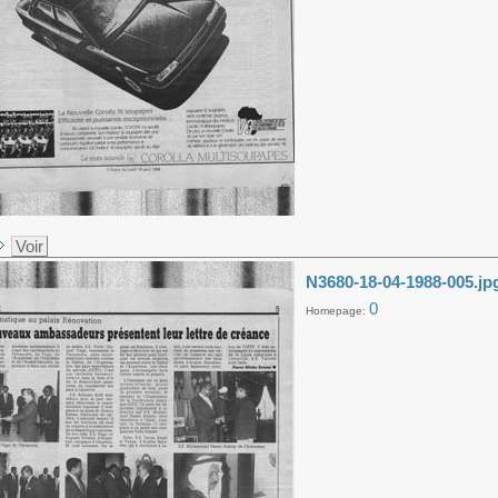
Voir
N3680-18-04-1988-005.jp
0
Homepage: