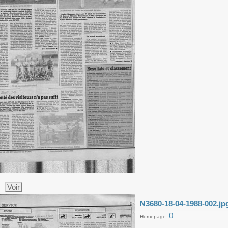
Voir
N3680-18-04-1988-002.jp
0
Homepage: