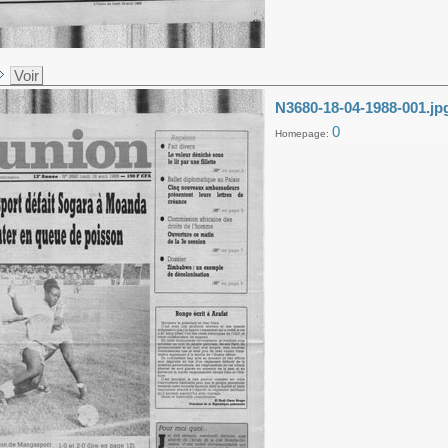
Voir
N3680-18-04-1988-001.jp
0
Homepage: