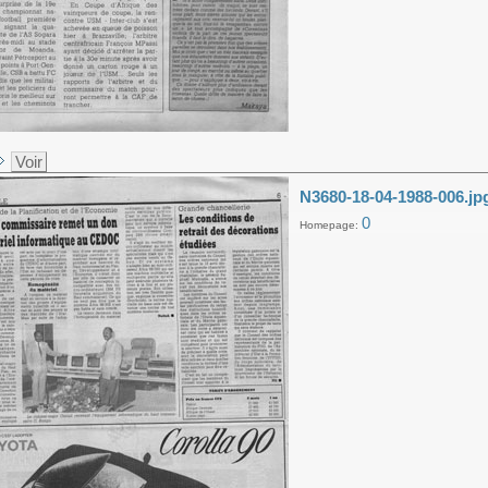
Voir
N3680-18-04-1988-006.jp
0
Homepage: