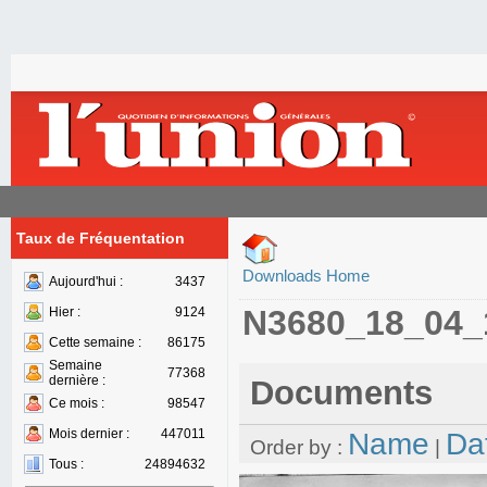
Taux de Fréquentation
Downloads Home
Aujourd'hui :
3437
N3680_18_04_
Hier :
9124
Cette semaine :
86175
Semaine
77368
dernière :
Documents
Ce mois :
98547
Mois dernier :
447011
Name
Da
Order by :
|
Tous :
24894632