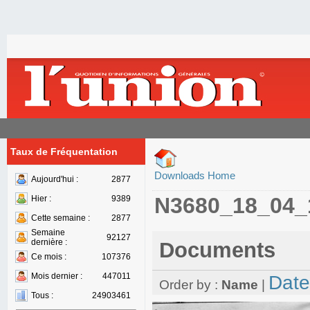
Taux de Fréquentation
Downloads Home
Aujourd'hui :
2877
N3680_18_04_
Hier :
9389
Cette semaine :
2877
Semaine
92127
dernière :
Documents
Ce mois :
107376
Mois dernier :
447011
Date
Order by :
Name
|
Tous :
24903461