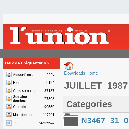
Taux de Fréquentation
Downloads Home
Aujourd'hui :
4449
JUILLET_1987
Hier :
9124
Cette semaine :
87187
Semaine
77368
dernière :
Categories
Ce mois :
99559
Mois dernier :
447011
N3467_31_0
Tous :
24895644