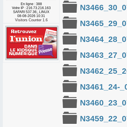
En ligne : 388
N3466_30_0
Votre IP : 216.73.216.163
SAFARI 537.36;, LINUX
08-08-2026 10:31
Visitors Counter 1.6
N3465_29_0
N3464_28_0
N3463_27_0
N3462_25_2
N3461_24-_
N3460_23_0
N3459_22_0